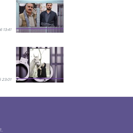
6 13:41
6 23:01
t.