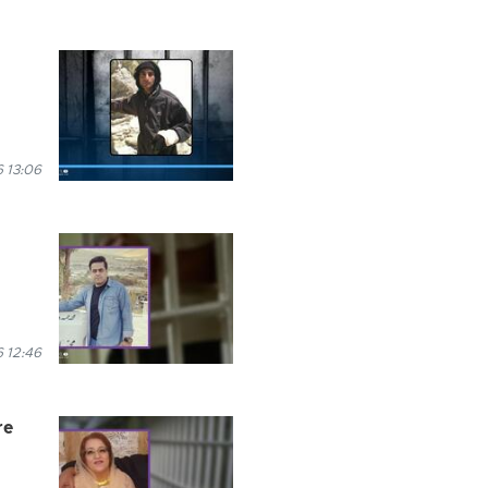
 13:06
 12:46
re