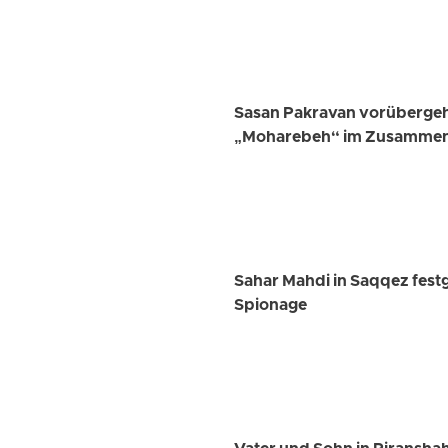
Sasan Pakravan vorübergeh
„Moharebeh“ im Zusammenh
Sahar Mahdi in Saqqez fest
Spionage