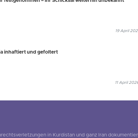
hr festgenommen – ihr Schicksal weiterhin unbekannt
19 April 202
 inhaftiert und gefoltert
11 April 202
echtsverletzungen in Kurdistan und ganz Iran dokumentier