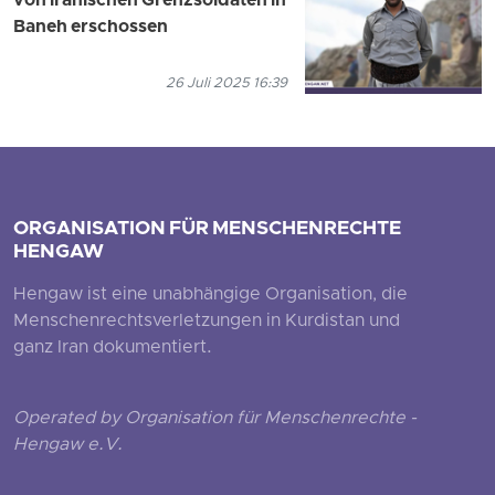
von iranischen Grenzsoldaten in
Baneh erschossen
26 Juli 2025 16:39
ORGANISATION FÜR MENSCHENRECHTE
HENGAW
Hengaw ist eine unabhängige Organisation, die
Menschenrechtsverletzungen in Kurdistan und
ganz Iran dokumentiert.
Operated by Organisation für Menschenrechte -
Hengaw e.V.