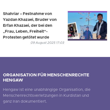
Shahriar – Festnahme von
Yazdan Khazaei, Bruder von
Erfan Khazaei, der bei den
„Frau, Leben, Freiheit“-
Protesten getötet wurde
09 August 2025 17:03
ORGANISATION FÜR MENSCHENRECHTE
HENGAW
Hengaw ist eine unabhängige Organisation, die
Menschenrechtsverletzungen in Kurdistan und
ganz Iran dokumentiert.