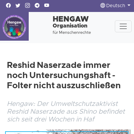
Deutsch
HENGAW
Organisation
für Menschenrechte
Reshid Naserzade immer
noch Untersuchungshaft -
Folter nicht auszuschließen
Hengaw: Der Umweltschutzaktivist
Reshid Naserzade aus Shino befindet
sich seit drei Wochen in Haf