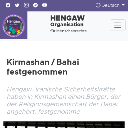
Deutsch
HENGAW
Organisation
für Menschenrechte
Kirmashan / Bahai
festgenommen
Hengaw: Iranische Sicherheitskräfte
haben in Kirmashan einen Bürger, der
der Religionsgemeinschaft der Bahai
angehört, festgenomme