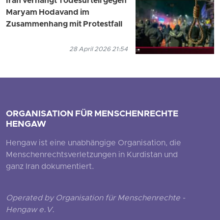
Iran verhängt Todesurteil gegen
Maryam Hodavand im
Zusammenhang mit Protestfall
28 April 2026 21:54
ORGANISATION FÜR MENSCHENRECHTE
HENGAW
Hengaw ist eine unabhängige Organisation, die
Menschenrechtsverletzungen in Kurdistan und
ganz Iran dokumentiert.
Operated by Organisation für Menschenrechte -
Hengaw e.V.