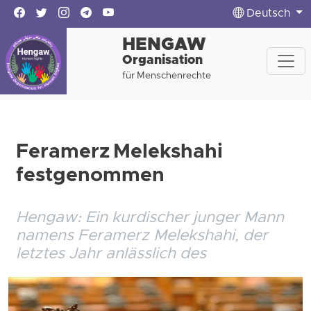
Deutsch
HENGAW
Organisation
für Menschenrechte
Feramerz Melekshahi
festgenommen
Hengaw: Ein kurdischer junger Mann
namens Feramerz Melekshahi, der
letztes Jahr anlässlich des