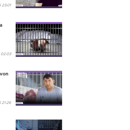
 23:01
a
 02:03
 von
 21:26