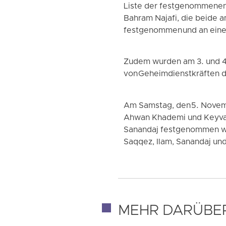
Liste der festgenommenen 
Bahram Najafi, die beide a
festgenommen und an eine
Zudem wurden am 3. und 4
von Geheimdienstkräften d
Am Samstag, den 5. Novemb
Ahwan Khademi und Keyvan
Sanandaj festgenommen wur
Saqqez, Ilam, Sanandaj u
MEHR DARÜBE