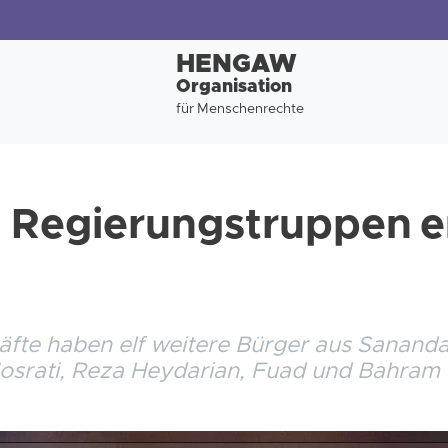
HENGAW
Organisation
für Menschenrechte
 Regierungstruppen e
äfte haben elf weitere Bürger aus Sanand
osrati, Reza Heydarian, Fuad und Bahram 