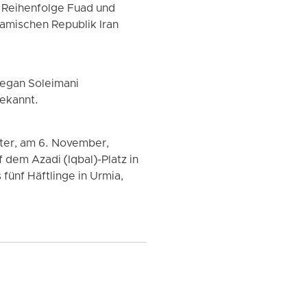
 Reihenfolge Fuad und
lamischen Republik Iran
egan Soleimani
bekannt.
äter, am 6. November,
em Azadi (Iqbal)-Platz in
ünf Häftlinge in Urmia,