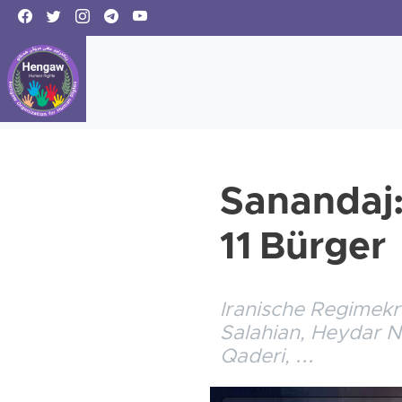
Sanandaj:
11 Bürger
Iranische Regimekr
Salahian, Heydar N
Qaderi, ...