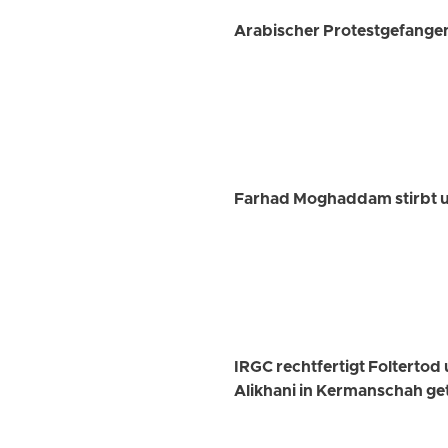
Arabischer Protestgefangener
Farhad Moghaddam stirbt un
IRGC rechtfertigt Folterto
Alikhani in Kermanschah ge