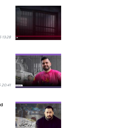
6 13:28
 20:41
ad