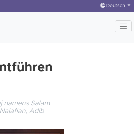
Deutsch
ntführen
aj namens Salam
Najafian, Adib