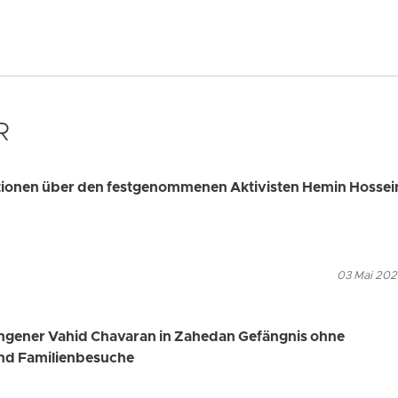
R
ationen über den festgenommenen Aktivisten Hemin Hossei
03 Mai 202
angener Vahid Chavaran in Zahedan Gefängnis ohne
nd Familienbesuche