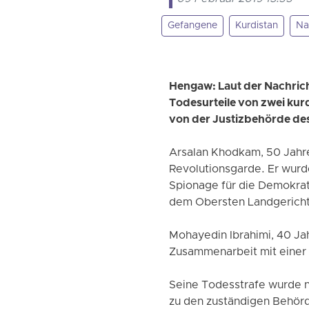
Gefangene
Kurdistan
Na
Hengaw: Laut der Nachrich
Todesurteile von zwei ku
von der Justizbehörde de
Arsalan Khodkam, 50 Jahre
Revolutionsgarde. Er wurd
Spionage für die Demokrat
dem Obersten Landgericht
Mohayedin Ibrahimi, 40 Ja
Zusammenarbeit mit einer k
Seine Todesstrafe wurde n
zu den zuständigen Behörd