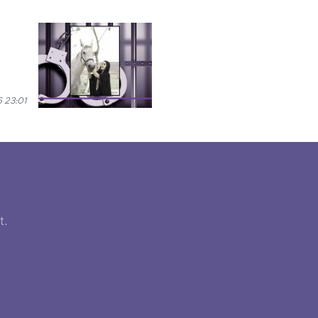
6 23:01
t.