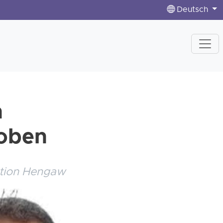
Deutsch
n
hoben
ation Hengaw