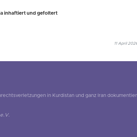
 inhaftiert und gefoltert
11 April 202
echtsverletzungen in Kurdistan und ganz Iran dokumentier
e.V.