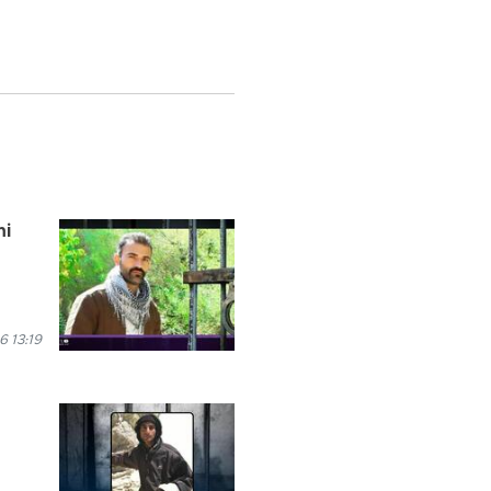
ni
6 13:19