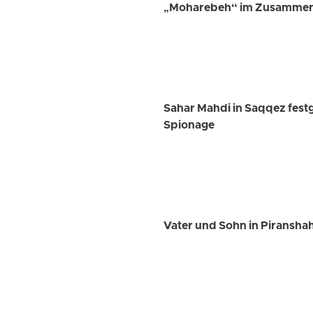
„Moharebeh“ im Zusammenh
Sahar Mahdi in Saqqez fest
Spionage
Vater und Sohn in Piransha