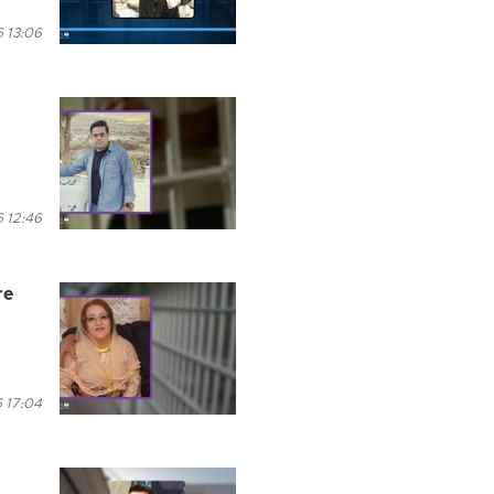
 13:06
 12:46
re
6 17:04