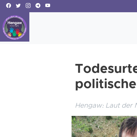
Todesurte
politisc
Hengaw: Laut der 