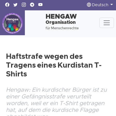
Deutsch
HENGAW
Organisation
für Menschenrechte
Haftstrafe wegen des
Tragens eines Kurdistan T-
Shirts
Hengaw: Ein kurdischer Bürger ist zu
einer Gefängnisstrafe verurteilt
worden, weil er ein T-Shirt getragen
hat, auf dem die kurdische Flagge