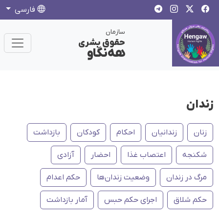
فارسی
سازمان
حقوق بشری
هەنگاو
زندان
زنان
زندانیان
احکام
کودکان
بازداشت
شکنجه
اعتصاب غذا
احضار
آزادی
مرگ در زندان
وضعیت زندان‌ها
حکم اعدام
حکم شلاق
اجرای حکم حبس
آمار بازداشت