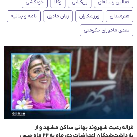
فعالین رسانەای
زن‌کشی
وکلا
خودکشی
هنرمندان
ورزشکاران
زبان مادری
نامه و بیانیه
تعدی ماموران حکومتی
غزاله رعیت شهروند بهائی ساکن مشهد و از
بازداشت‌شدگان اعتراضات دی ماه به ۲۲ ماه حبس