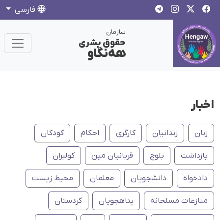
فارسی
سازمان
حقوق بشری
هەنگاو
اخبار
زنان
زندانیان
کارگری
احکام
کودکان
بازداشت
بلوچ
قربانیان مین
کولبران
دادخواه
دانشجویان
معلمان
محیط زیست
منازعات مسلحانه
پناهجویان
کردستان