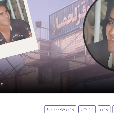
زندان
کردستان
زندان قزلحصار کرج