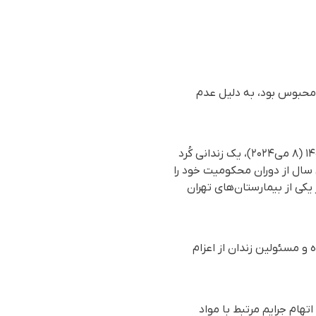
ج محبوس بود، به دلیل عدم
بر اساس گزارش رسیده به سازمان حقوق بشری هه‌نگاو، روز چهارشنبه هفته گذشته ۱۹ اردیبهشت ۱۴۰۳ (۸ می‌۲۰۲۴)، یک زندانی کُرد
ش ولدبیگی ۳۵ ساله، در حالی که هفتمین سال از دوران محکومیت خود را
یکی از بیمارستان‌های تهران
و مسئولین زندان از اعزام
 "کیانوش ولدبیگی ۷ سال پیش در شیراز به اتهام جرایم مرتبط با مواد