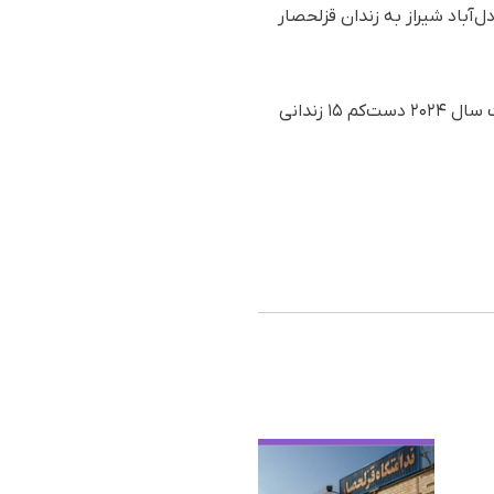
ن عادل‌آباد شیراز به زندان قزلحصار
با استناد به آمار به ثبت رسیده در مرکز آمار و اسناد سازمان حقوق بشری هه‌نگاو، طی پنج ماه نخست سال ۲۰۲۴ دست‌کم ۱۵ زندانی