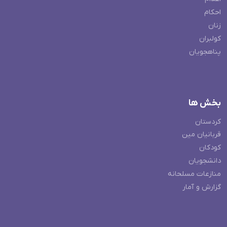
احکام
زنان
کولبران
پناهجویان
بخش ها
کردستان
قربانیان مین
کودکان
دانشجویان
منازعات مسلحانه
گزارش و آمار