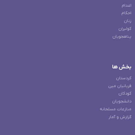
اعدام
احکام
زنان
کولبران
پناهجویان
بخش ها
کردستان
قربانیان مین
کودکان
دانشجویان
منازعات مسلحانه
گزارش و آمار