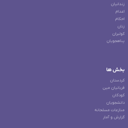
زندانیان
اعدام
احکام
زنان
کولبران
پناهجویان
بخش ها
کردستان
قربانیان مین
کودکان
دانشجویان
منازعات مسلحانه
گزارش و آمار