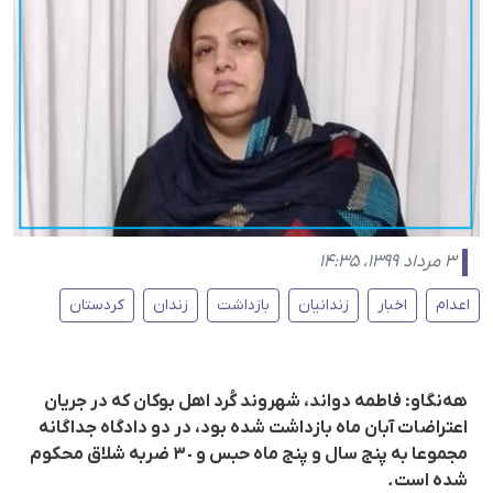
۳ مرداد ۱۳۹۹، ۱۴:۳۵
اعدام
اخبار
زندانیان
بازداشت
زندان
کردستان
هەنگاو: فاطمە دواند، شهروند کُرد اهل بوکان کە در جریان
اعتراضات آبان ماه بازداشت شدە بود، در دو دادگاه جداگانە
مجموعا بە پنج سال و پنج ماه حبس و ٣٠ ضربە شلاق محکوم
شدە است.