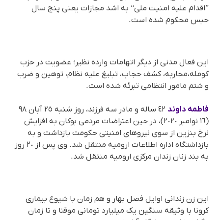
”اقدام علیە امنیت ملی“ بە اشد مجازات یعنی پنج سال
حبس محکوم شدە است.
این فعال مدنی از دیگر اتهامات واردە نظیر؛ عضویت در حزب
کوملە،محاربە، کشف حجاب، تبلیغ علیە نظام، توهین و ضرب
و شتم مامور انتظامی تبرئە شدە است.
فاطمە داوند
٤٢ سالە و مادر سە فرزند، روز شنبە ٢٥ آبان ٩٨
(١٦ نوامبر ٢٠٢٠)، در حین اعتراضات مردمی بوکان بە افزایش
نرخ بنزین از سوی نیروهای امنیتی حکومت بازداشت و بە
بازداشتگاه ادارە اطلاعات ارومیە منتقل شد. وی پس از ٢٠ روز
بە بند زنان زندان مرکزی ارومیە منتقل شد.
این زن زندانی اوایل فصل بهار و هم زمان با شیوع بیماری
کرونا با وثیقە سنگین یک میلیارد تومانی موقتا و تا زمان