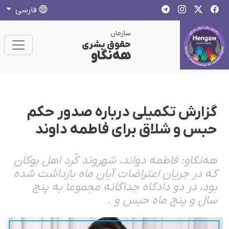
فارسی
سازمان
حقوق بشری
هەنگاو
گزارش تکمیلی دربارە صدور حکم
حبس و شلاق برای فاطمە داوند
هەنگاو: فاطمە دواند، شهروند کُرد اهل بوکان
کە در جریان اعتراضات آبان ماه بازداشت شدە
بود، در دو دادگاه جداگانە مجموعا بە پنج
سال و پنج ماه حبس و .