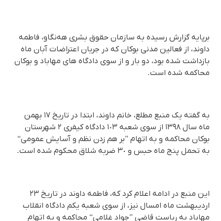
برپایە گزارش رسیدە بە سازمان حقوق بشری هەنگاو، فاطمە
داوند، از فعالین مدنی بوکان کە در جریان اعتراضات آبان ماه
بازداشت شدە بود، دو بار و از سوی دادگاه های مهاباد و بوکان
محاکمە شدە است.
بە گفتە یک منبع مطلع، خانم داوند، ابتدا در تاریخ ١٧ بهمن
ماه سال ١٣٩٨ از سوی شعبە ١٠٣ دادگاه کیفری ٢ شهرستان
بوکان محاکمە و بە اتهام ”بر هم زدن نظم و آسایش عمومی“
بە تحمل پنج ماه حبس و ٣٠ ضربە شلاق محکوم شدە است.
این منبع در ادامە اعلام کرد کە، فاطمە داوند در تاریخ ٢٣
اردیبهشت ماه امسال نیز، از سوی شعبە یکم دادگاه انقلاب
مهاباد بە ریاست قاضی ”جواد غلامی“ محاکمە و بە اتهام