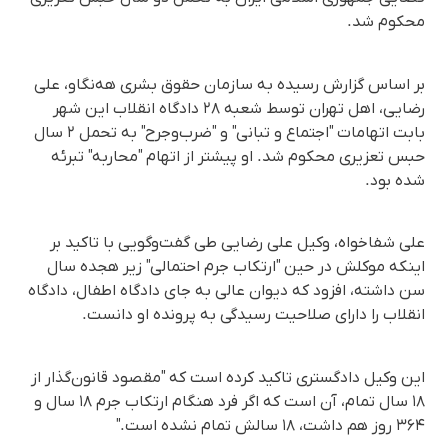
محکوم شد.
بر اساس گزارش رسیده به سازمان حقوق بشری هه‌نگاو، علی
رضایی، اهل تهران توسط شعبه ٢٨ دادگاه انقلاب این شهر
بابت اتهامات "اجتماع و تبانی" و "ضرب‌وجرح" به تحمل ٢ سال
حبس تعزیری محکوم شد. او پیشتر از اتهام "محاربه" تبرئه
شده بود.
علی شفاخواه، وکیل علی رضایی طی گفت‌وگویی با تاکید بر
اینکه موکلش در حین "ارتکاب جرم احتمالی" زیر هجده سال
سن داشته، افزود که دیوان عالی به جای دادگاه اطفال، دادگاه
انقلاب را دارای صلاحیت رسیدگی به پرونده او دانست.
این وکیل دادگستری تاکید کرده است که "مقصود قانون‌گذار از
۱۸ سال تمام، آن است که اگر فرد هنگام ارتکاب جرم ۱۸ سال و
۳۶۴ روز هم داشت، ۱۸ سالش تمام نشده است."