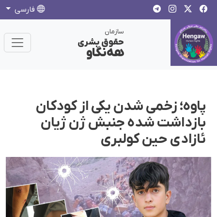
فارسی
سازمان
حقوق بشری
هەنگاو
پاوه؛ زخمی شدن یکی از کودکان
بازداشت شده جنبش ژن ژیان
ئازادی حین کولبری