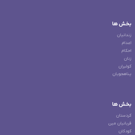
بخش ها
زندانیان
اعدام
احکام
زنان
کولبران
پناهجویان
بخش ها
کردستان
قربانیان مین
کودکان