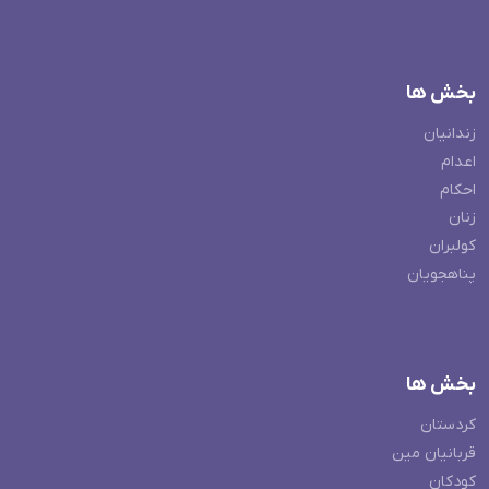
بخش ها
زندانیان
اعدام
احکام
زنان
کولبران
پناهجویان
بخش ها
کردستان
قربانیان مین
کودکان