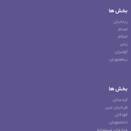
بخش ها
زندانیان
اعدام
احکام
زنان
کولبران
پناهجویان
بخش ها
کردستان
قربانیان مین
کودکان
دانشجویان
منازعات مسلحانه