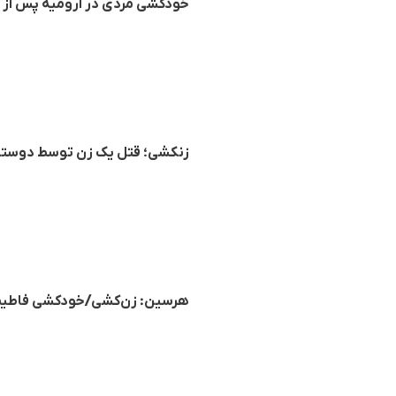
خودکشی مردی در ارومیە پس از 
زنکشی؛ قتل یک زن توسط دوستش
هرسین: زن‌کشی/خودکشی فاطیما سلیمانی کودک ۱۲ ساله در پی تحت ف