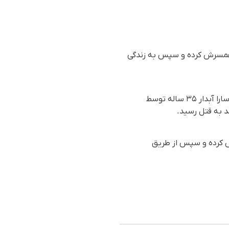
ل همسرش کرده و سپس بە زندگی
براساس گزارش رسیده به سازمان حقوق بشری هه‌نگاو، روز جمعه ۲۵ آبان‌ماه ۱۴۰۳ (۱۵ نوامبر ۲۰۲۴)، سارا آبدار ۳۵ ساله توسط
رش کرده و سپس از طریق