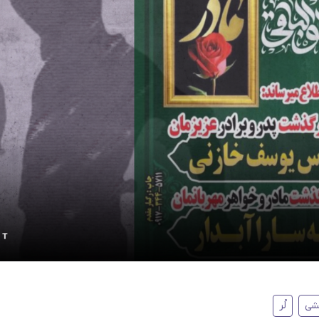
شی
لُر