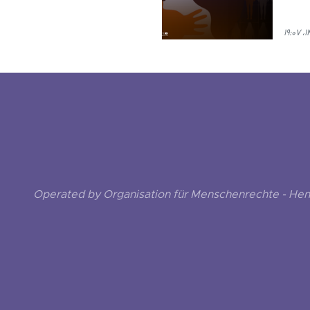
Operated by Organisation für Menschenrechte - He