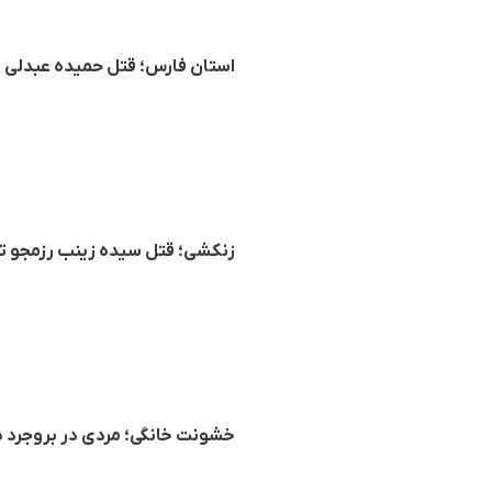
استان فارس؛ قتل حمیده عبدلی ا
زنکشی؛ قتل سیده زینب رزمجو تو
خشونت خانگی؛ مردی در بروجرد هم