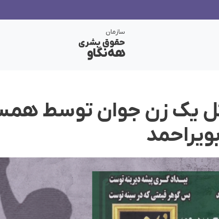
سازمان
حقوق بشری
هەنگاو
قتل یک زن جوان توسط هم
بویراحمد