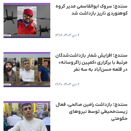
سنندج؛ سروک ابوالقاسمی مدیر گروه
کوهنوردی ئاریز بازداشت شد
۹ دی ۱۴۰۴، ۱۳:۱۸
سنندج؛ افزایش شمار بازداشت‌شدگان
مرتبط با برگزاری «کمپین زاگروسانە»
در قلعە حسن‌آباد به سه نفر
۶ دی ۱۴۰۴، ۲۱:۲۰
سنندج؛ بازداشت رامین صالحی، فعال
زیست‌محیطی توسط نیروهای
حکومتی