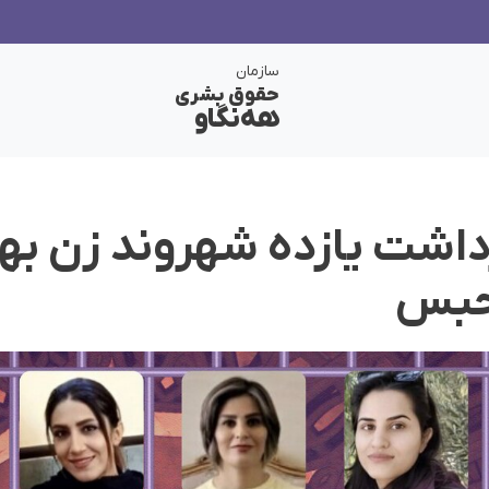
سازمان
حقوق بشری
هەنگاو
داشت یازده شهروند زن بها
حبس