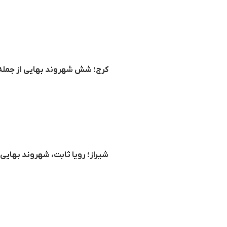
کرج؛ شش شهروند بهایی از جملە
شیراز؛ رویا ثابت، شهروند بها