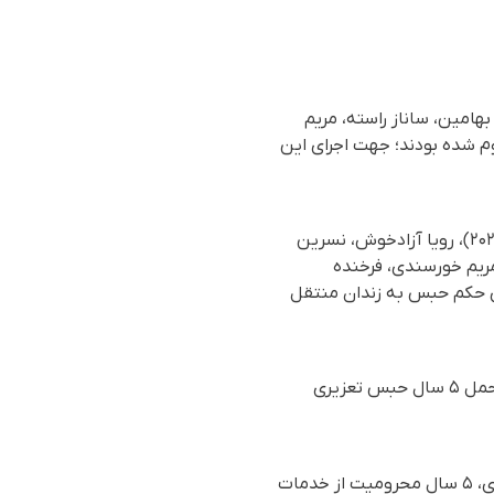
هامین، ساناز راسته، مریم
م شده بودند؛ جهت اجرای این
بر اساس گزارش رسیده به سازمان حقوق بشری هه‌نگاو، روز چهارشنبه ٣ بهمن‌ماه ۱۴۰۳ (٢٢ ژانویه ۲۰۲۵)، رویا آزادخوش، نسرین
مریم خورسندی، فرخنده
ای حکم حبس به زندان منتقل
این شهروندان بهایی در سال گذشته، توسط شعبه ۳۷ دادگاه تجدیدنظر استان اصفهان هر کدام به تحمل ۵ سال حبس تعزیری
به عنوان مجازات تکمیلی به پرداخت ۵۰ میلیون تومان جزای نقدی، ۵ سال محرومیت از خدمات