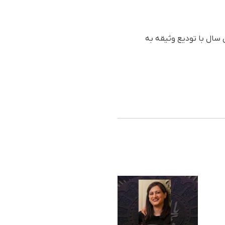
تان شهر اصفهان بازداشت و روز ٢٨ اردیبهشت همان سال با تودیع وثیقه به