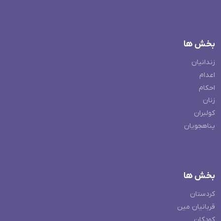
بخش ها
زندانیان
اعدام
احکام
زنان
کولبران
پناهجویان
بخش ها
کردستان
قربانیان مین
کودکان