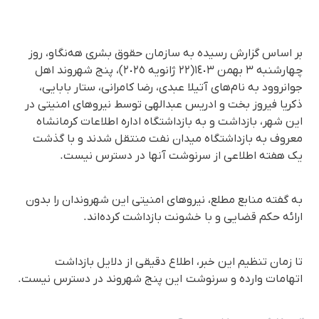
بر اساس گزارش رسیدە بە سازمان حقوق بشری هەنگاو، روز
چهارشنبە ٣ بهمن ١٤٠٣(٢٢ ژانویە ٢٠٢٥)، پنج شهروند اهل
جوانروود بە نام‌های آتیلا عبدی، رضا کامرانی، ستار بابایی،
ذکریا فیروز بخت و ادریس عبدالهی توسط نیروهای امنیتی در
این شهر، بازداشت و بە بازداشتگاه ادارە اطلاعات کرمانشاه
معروف بە بازداشتگاه میدان نفت منتقل شدند و با گذشت
یک هفتە اطلاعی از سرنوشت آنها در دسترس نیست.
به گفته منابع مطلع، نیروهای امنیتی این شهروندان را بدون
ارائە حکم قضایی و با خشونت بازداشت کردەاند.
تا زمان تنظیم این خبر، اطلاع دقیقی از دلایل بازداشت
اتهامات وارده و سرنوشت این پنج شهروند در دسترس نیست.