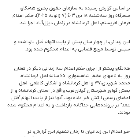
بر اساس گزارش رسیده به سازمان حقوق بشری هه‌نگاو،
سحرگاه روز سەشنبە ١٨ دی ١٤٠٣(٧ ژانویە ٢٠٢٥)، حکم اعدام
فرمان افریستم، اهل کرمانشاه در زندان دیزل‌آباد اجرا شد.
این زندانی، از چهار سال پیش از بابت اتهام قتل بازداشت و
سپس توسط مرجع قضایی به اعدام محکوم شده بود.
هه‌نگاو پیشتر از اجرای حکم اعدام سە زندانی دیگر در همان
روز بە نامهای مظفر شاهسواری، ٤٥ سالە اهل کرمانشاه،
محمد شهیدی،٣٧ و اهل کرمانشاه و اشکان کاظمی، اهل
بخش گواور شهرستان گیلان‌‌غرب واقع در استان کرمانشاه و از
اعضای رسمی ارتش خبر داده بود. آنها نیز از بابت اتهام "قتل
عمد" در پروندەهایی جداگانە بازداشت و به اعدام محکوم شده
بودند.
خبر اعدام این زندانیان تا زمان تنظیم این گزارش، در