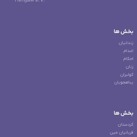
Hengaw e.V.
بخش ها
زندانیان
اعدام
احکام
زنان
کولبران
پناهجویان
بخش ها
کردستان
قربانیان مین