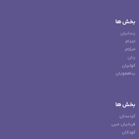
بخش ها
زندانیان
اعدام
احکام
زنان
کولبران
پناهجویان
بخش ها
کردستان
قربانیان مین
کودکان