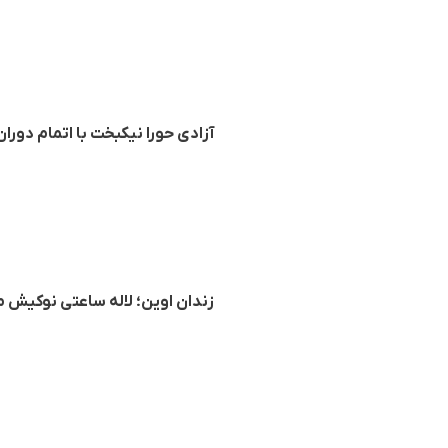
آزادی حورا نیکبخت با اتمام دورا
زندان اوین؛ لاله ساعتی نوکیش م