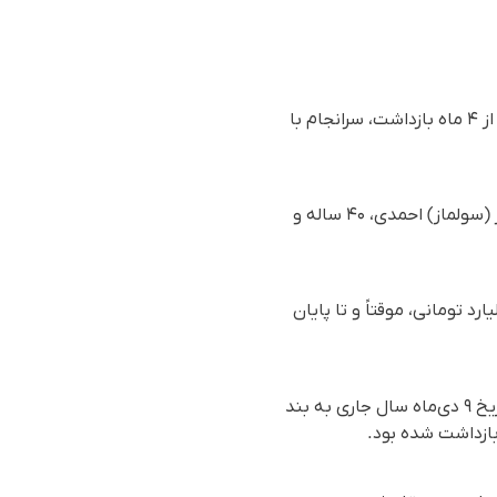
دو متهم سیاسی با نامهای صدیقه نوربالا پس از ۲۴ روز بازداشت و الناز (سولماز) احمدی پس از بیش از ۴ ماه بازداشت، سرانجام با
بر اساس گزارش رسیده به سازمان حقوق بشری هه‌نگاو، روز شنبە ١٨ اسفند ١٤٠٣(٨ مارس ٢٠٢٥)، الناز (سولماز) احمدی، ۴۰ ساله و
بازداشت، با قرار کفالت دو میلیارد تومانی، موقتاً و تا پایان
الناز احمدی پس از دو ماه بازداشت در بازداشتگاه وزارت اطلاعات موسوم به بند ۲۰۹ زندان اوین، در تاریخ ۹ دی‌ماه سال جاری به بند
بازداشت شدە بود.