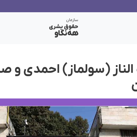
سازمان
حقوق بشری
هەنگاو
لناز (سولماز) احمدی و صد
ن