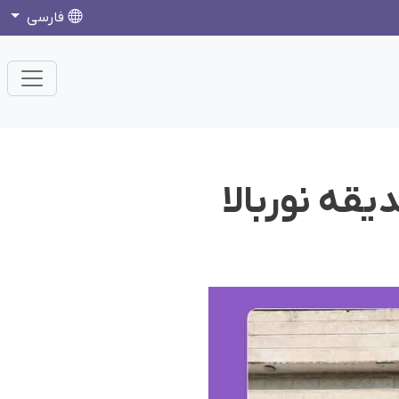
فارسی
یقه نوربالا