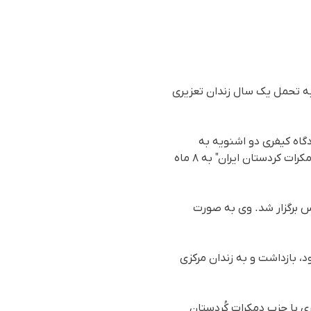
به تحمل یک سال زندان تعزیری
رش رسیده به سازمان حقوق بشری هه‌نگاو، محمد رسول‌پور، ٥٣ ساله توسط شعبه ۱۰۱ دادگاه کیفری دو اشنویه به
ریاست قاضی علی انصاری به اتهام "تبلیغ علیه حکومت" به ۴ ماه حبس و به اتهام "همکاری با حزب دمکرات کردستان ایران" به ۸ ماه
٢٠)، به صورت ویدیوکنفرانس برگزار شد. وی به صورت
سال حکم حبس تعزیری خود، بازداشت و به زندان مرکزی
 با حزب دمکرات کُردستان