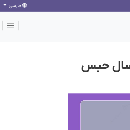
فارسی
 سال حبس