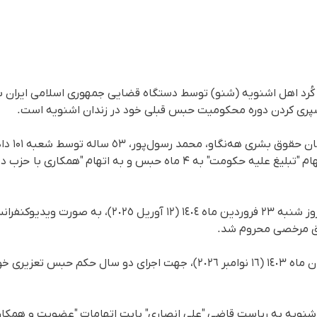
کُرد اهل اشنویه (شنو) توسط دستگاه قضایی جمهوری اسلامی ایران 
ری کردن دوره محکومیت حبس قبلی خود در زندان اشنویه است.
بر اساس گزا
، روز شنبە ٢٣ فروردین‌ ماه ١٤٠٤ (١٢ آوریل ٢٥
ق مرخصی محروم شد.
محمد رسول‌پور روز شنبه ٢٦ آبان ماه ١٤٠٣ (١٦ نوامبر ٢٠٢٦)، جهت اجرای دو 
اشنویه به ریاست قاضی "علی انصاری" بابت اتهامات "عضویت و همکاری