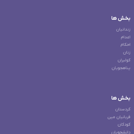
بخش ها
زندانیان
اعدام
احکام
زنان
کولبران
پناهجویان
بخش ها
کردستان
قربانیان مین
کودکان
دانشجویان