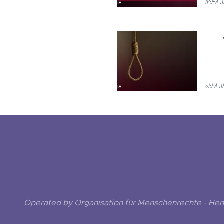
Operated by Organisation für Menschenrechte - He