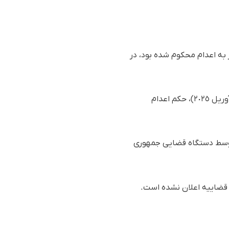
 به اعدام محکوم شده بود، در
بر اساس گزارش رسیده به سازمان حقوق بشری هه‌نگاو، سحرگاه روز چهارشنبە ١٠ اردیبهشت ١٤٠٤(٣٠ آوریل ٢٠٢٥)، حکم اعدام
و توسط دستگاه قضایی جمهوری
ه قضاییه اعلان نشده است.