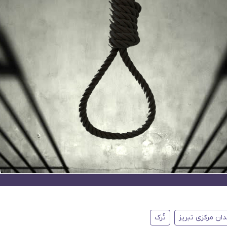
دان مرکزی تبریز
تُرک