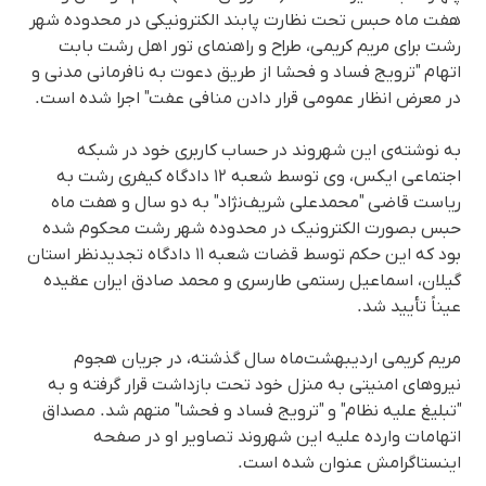
هفت ماه حبس تحت نظارت پابند الکترونیکی در محدوده شهر
رشت برای مریم کریمی، طراح و راهنمای تور اهل رشت بابت
اتهام "ترویج فساد و فحشا از طریق دعوت به نافرمانی مدنی و
در معرض انظار عمومی قرار دادن منافی عفت" اجرا شده است.
به نوشته‌ی این شهروند در حساب کاربری خود در شبکه
اجتماعی ایکس، وی توسط شعبه ۱۲ دادگاه کیفری رشت به
ریاست قاضی "محمدعلی شریف‌نژاد" به دو سال و هفت ماه
حبس بصورت الکترونیک در محدوده شهر رشت محکوم شده
بود که این حکم توسط قضات شعبه ۱۱ دادگاه تجدیدنظر استان
گیلان، اسماعیل رستمی طارسری و محمد صادق ایران عقیده
عیناً تأیید شد.
مریم کریمی اردیبهشت‌ماه سال گذشته، در جریان هجوم
نیروهای امنیتی به منزل خود تحت بازداشت قرار گرفته و به
"تبلیغ علیه نظام" و "ترویج فساد و فحشا" متهم شد. مصداق
اتهامات وارده علیه این شهروند تصاویر او در صفحه
اینستاگرامش عنوان شده است.