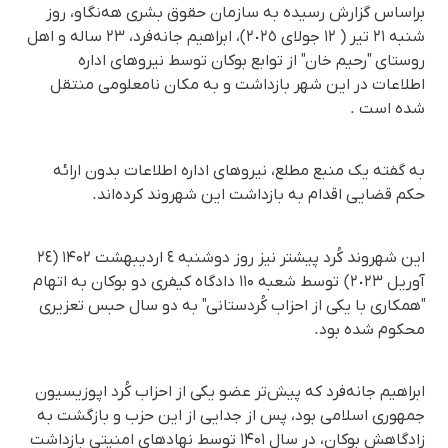
براساس گزارش رسیده به سازمان حقوق بشری هه‌نگاو، روز
شنبە ٢١ تیر ( ١٢ جولای ٢٠٢٥)، ابراهیم جانه‌فرد، ٢٣ سالە و اهل
روستای "رحیم خان" از توابع بوکان توسط نیروهای ادارە
اطلاعات در این شهر بازداشت و بە مکان نامعلومی منتقل
شدە است .
به گفته یک منبع مطلع، نیروهای ادارە اطلاعات بدون ارائه
حکم قضایی اقدام بە بازداشت این شهروند کردەاند.
این شهروند کُرد پیشتر نیز روز دوشنبه ٤ اردیبهشت ۱۴۰۲ (٢٤
آوریل ٢٠٢٣) توسط شعبه ۱۱۰ دادگاه کیفری دو بوکان به اتهام
"همکاری با یکی از احزاب کُردستانی" به دو سال حبس تعزیری
محکوم شده بود.
ابراهیم جانه‌فرد که پیش‌تر عضو یکی از احزاب کُرد اپوزیسیون
جمهوری اسلامی بود، پس از جدایی از این حزب و بازگشت به
زادگاهش بوکان، در سال ۱۴۰۱ توسط نهادهای امنیتی بازداشت