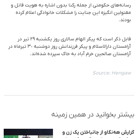
رسانەهای حکومتی از جملە رکنا بدون اشارە بە هویت قاتل و
مقتولین انگیزه این جنایت را مشکلات خانوادگی اعلام کردە
بودند.
قابل ذکر است کە پیکر الهام سالاری روز یکشنبە ٢٩ تیر در
آرامستان دارالاسلام و پیکر فرزندانش روز دوشنبە ٣٠ تیرماه در
آرامستان صالحین خرم آباد بە خاک سپردە شدەاند.
Source:
Hengaw
بیشتر بخوانید در همین زمینه
گزارش هه‌نگاو از جانباختن یک زن و