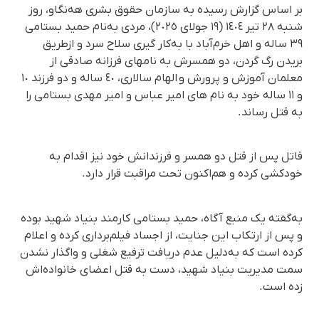
بر اساس گزارش رسیدە بە سازمان حقوق بشری هەنگاو، روز
شنبە ٢٨ تیر ١٤٠٤ (١٩ جولای ٢٠٢٥)، مردی بەنام حمید بستامی
٣٩ سالە و اهل خرم‌آباد با بەکار گیری سلاح سرد و ازطریق
بریدن رگ گردن، دو همسرش به نامهای فرزانه صادقی از
معلمان آموزش و پرورش و الهام سالاری، ٤٠ سالە و دو فرزند ١٠
و ١١ سالە خود بە نام های امیر عباس و امیر مهدی بستامی را
بە قتل رساند.
قاتل پس از قتل دو همسر و فرزندانش خود نیز اقدام بە
خودکشی کردە و هم‌اکنون تحت مراقبت قرار دارد.
به‌گفته یک منبع آگاه، حمید بستامی کارمند بنیاد شهید بوده
و پس از ارتکاب این جنایت، از اجساد فیلم‌برداری کرده و اعلام
کرده است که به‌دلیل عدم دریافت ترفیع شغلی و واگذار نشدن
سمت مدیریت بنیاد شهید، دست به قتل اعضای خانواده‌اش
زده است.