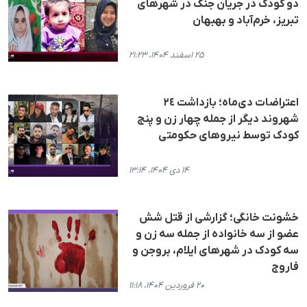
دو کودک در جریان جنگ در شهرهای
تبریز، خرم‌آباد و بهبهان
۲۵ اسفند ۱۴۰۴، ۲۱:۲۳
اعتراضات دی‌ماه؛ بازداشت ٢٤
شهروند دیگر از جمله چهار زن و پنج
کودک توسط نیروهای حکومتی
۱۴ دی ۱۴۰۴، ۱۳:۱۴
خشونت خانگی؛ گزارشی از قتل شش
عضو از سە خانوادە از جملە سە زن و
سە کودک در شهرهای ایلام، بروجن و
فاروج
۲۰ فروردین ۱۴۰۴، ۱۱:۱۸