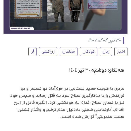
۳۰ تیر ۱۴۰۴، ۱۱:۰۷
اخبار
زنان
کودکان
معلمان
زن‌کشی
لُر
هەنگاو؛ دوشنبە ٣٠ تیر ١٤٠٤
مردی با هویت حمید بستامی در خرم‌آباد دو همسر و دو
فرزندش را با بەکارگیری سلاح سرد بە قتل رساند و سپس خود
نیز با همان سلاح اقدام بە خودکشی کرد. انگیزە قاتل از این
اقدام، "نارضایتی شغلی به‌دلیل عدم ترفیع و واگذار نشدن
سمت مدیریتی" گزارش شدە است.