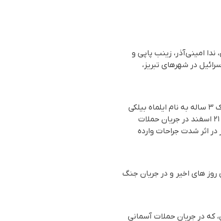
ندا امینی‌آذر، زینب پاپی و
سرائیل در شهرهای تبریز،
بر اساس گزارش رسیده به سازمان حقوق بشری هه‌نگاو، روز جمعه ۲۲ اسفند ماه (۱۳ مارس)، یک کودک ۳ ساله به نام ایلماه بیلکی
کودک ۳ ساله اهل روستای لنگیرات از توابع بخش زیدون بهبهان در استان خوزستان کە روز پنج شنبە ٢١ اسفند در جریان حملات
در اثر شدت جراحات وارده
ن لرستان طی روز های اخیر و در جریان جنگ
زش پرورش، کە در جریان حملات آسمانی