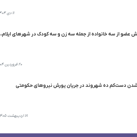
۱۱ دی ۱۴۰۴، ۰۰:۳۱
 عضو از سە خانوادە از جملە سە زن و سە کودک در شهرهای ایلام،
۲۰ فروردین ۱۴۰۴، ۱۱:۱۸
ی‌شدن دست‌کم ده شهروند در جریان یورش نیروهای حکومتی
۱۸ اردیبهشت ۱۴۰۵، ۱۰:۵۳