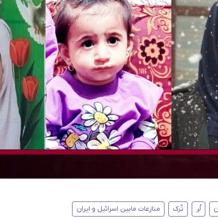
ن
لُر
تُرک
منازعات مابین اسرائیل و ایران