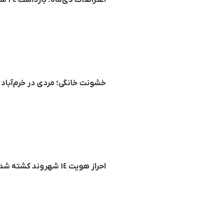
اعتراضات دی‌ماه؛ بازداشت ٢٤ شهروند دیگر از جمله چهار زن و پنج کودک توسط نیروهای حکومتی
خشونت خانگی؛ مردی در خرم‌آباد 
احراز هویت ١٤ شهروند کشته شده دیگر در جریان اعتراضات گیلان و مازندران