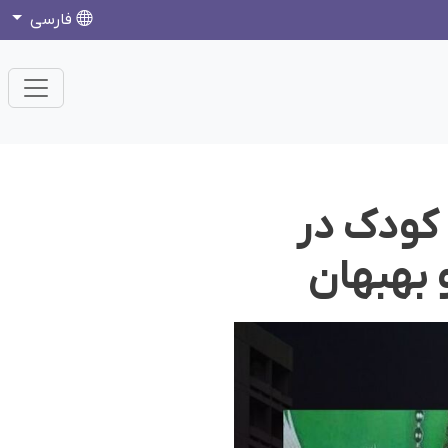
فارسی
 کودک در
 بهبهان