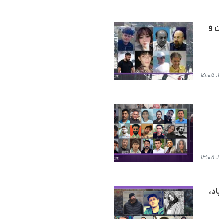
 و
د،