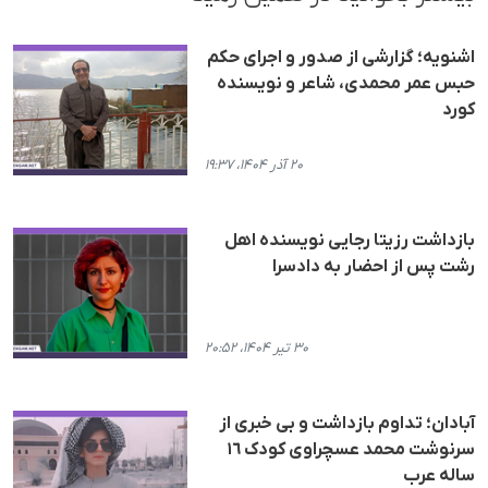
اشنویە؛ گزارشی از صدور و اجرای حکم
حبس عمر محمدی، شاعر و نویسنده
کورد
۲۰ آذر ۱۴۰۴، ۱۹:۳۷
بازداشت رزیتا رجایی نویسندە اهل
رشت پس از احضار به دادسرا
۳۰ تیر ۱۴۰۴، ۲۰:۵۲
آبادان؛ تداوم بازداشت و بی خبری از
سرنوشت محمد عسچراوی کودک ١٦
سالە عرب