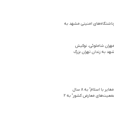
 سال و ۸ ماه حبس خود از یکی از بازداشتگاه‌های امنیتی مشهد به
رش رسیده به سازمان حقوق بشری هه‌نگاو، روز یکشنبه ۱۵ تیرماه ۱۴۰۴ (۶ ژوئیه ۲۰۲۵)، مهران شاملوئی، نوکیش
شهد به زندان تهران بزرگ
مهران شاملوئی بهمن ماه سال گذشته، توسط شعبه ۲۶ دادگاه انقلاب تهران به اتهام "فعالیت تبلیغی مغایر با اسلام" به ٨ سال
حبس، ۲۵۰ میلیون جزای نقدی، محرومیت از حقوق اجتماعی به مدت ۱۵ سال و به اتهام "عضویت در جمعیت‌های معارض کشور" به ٢