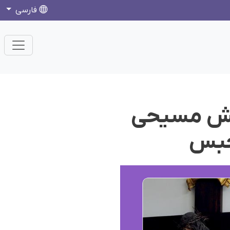
فارسی
کیش مسیحی
 حبس