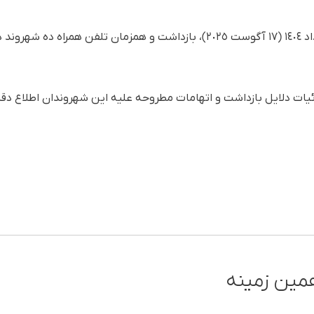
فرزاد رستمی روز یکشنبه ٢٦ مرداد ١٤٠٤ (١٧ آگوست ٢٠٢٥)، بازداشت و همزمان ت
جزئیات دلایل بازداشت و اتهامات مطروحه علیه این شهروندان اطلاع 
مین زمینه