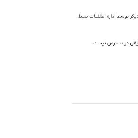
لفن همراه ده شهروند دیگر توسط اداره اطلاعات ضبط
دقیقی در دسترس نیست.