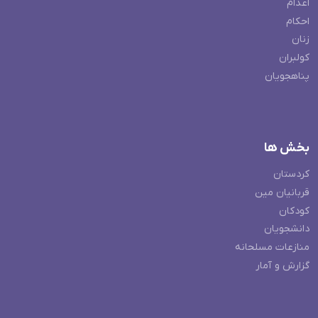
اعدام
احکام
زنان
کولبران
پناهجویان
بخش ها
کردستان
قربانیان مین
کودکان
دانشجویان
منازعات مسلحانه
گزارش و آمار