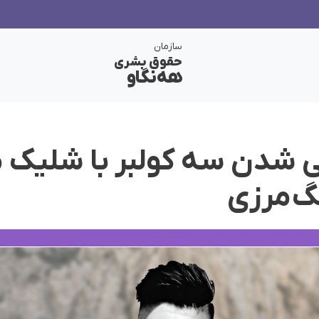
سازمان
حقوق بشری
هەنگاو
ی شدن سە کولبر با شلیک
گ‌مرزی