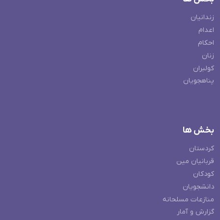
زندانیان
اعدام
احکام
زنان
کولبران
پناهجویان
بخش ها
کردستان
قربانیان مین
کودکان
دانشجویان
منازعات مسلحانه
گزارش و آمار