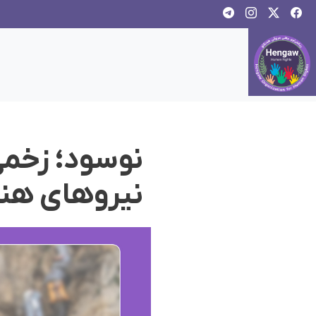
نوسود؛ زخم
نیروهای هن