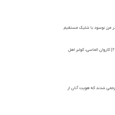
 در مرز نوسود با شلیک مستقیم
بر اساس گزارش رسیده به سازمان حقوق بشری هه‌نگاو، شامگاه سەشنبە ١ مهر ١٤٠٤ (٢٣ سپتامبر ٢٠٢٥) کاروان الماسی، کولبر اهل
 زخمی شدند که هویت آنان از