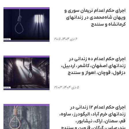
اجرای حکم اعدام نریمان سوری و
ویهان شاەمحمدی در زندانهای
کرمانشاە و سنندج
۶ دی ۱۴۰۴، ۲۰:۱۱
اجرای حکم اعدام دە زندانی در
زندانهای اصفهان، کاشمر، اردبیل،
دزفول، قوچان، اهواز و سنندج
۵ دی ۱۴۰۴، ۲۱:۰۳
اجرای حکم اعدام ١٢ زندانی در
زندانهای خرم آباد، الیگودرز، ساوه،
قم، سمنان، اراک، نیشابور،
بندرعباس، گرگان، قزوین و سنندج