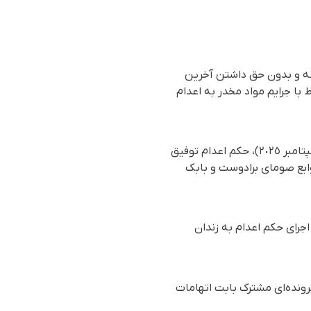
نه و بدون حق داشتن آخرین
ط با جرایم مواد مخدر به اعدام
بر اساس گزارش رسیده به سازمان حقوق بشری هه‌نگاو، سحرگاه روز یکشنبه ١٦ شهریور ماه ١٤٠٤ (٧ سپتامبر ٢٠٢٥)، حکم اعدام توفیق
وابع صومای برادوست و بابک
جرای حکم اعدام به زندان
رونده‌ای مشترک بابت اتهامات