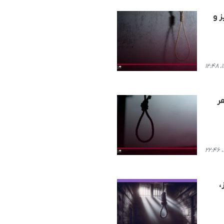
یز و
هر
،