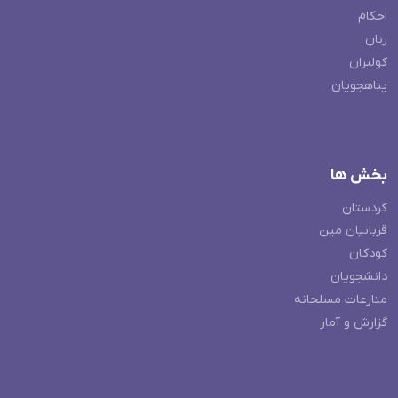
احکام
زنان
کولبران
پناهجویان
بخش ها
کردستان
قربانیان مین
کودکان
دانشجویان
منازعات مسلحانه
گزارش و آمار