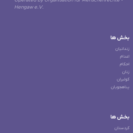
Operated by Organisation für Menschenrechte -
Hengaw e.V.
بخش ها
زندانیان
اعدام
احکام
زنان
کولبران
پناهجویان
بخش ها
کردستان