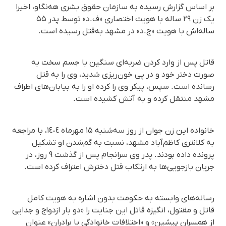
بر اساس گزارش رسیده به سازمان حقوق بشری هه‌نگاو، اخیرا
یک زن ۲۹ ساله با هویت اختصاری «ف.د» توسط پدر ۵۵
ساله‌اش با هویت «ج.د» در مشهد به‌قتل رسیده است.
قاتل پس از وارد کردن ضربه‌ای سنگین با جسم سخت به
صورت دختر خود و در پی خون‌ریزی شدید، وی را به قتل
رسانده است. سپس، پیکر وی را کردە او را به بیابان‌های اطراف
مشهد منتقل کرده و به آتش کشیده است.
خانواده این زن جوان از روز سەشنبە ۱۵ مهرماه ١٤٠٤، با مراجعه
به کلانتری کاظم‌آباد مشهد، نسبت به گم‌شدن او تشکیل
پرونده داده بودند. پدر وی سرانجام پس از گذشت ۹ روز، در
جریان بازجویی‌ها به ارتکاب قتل دخترش اعتراف کرده است.
رسانه‌های وابسته به حکومت بدون اشاره به هویت کامل
قاتل و مقتول، انگیزه قاتل این جنایت را «دو بار ازدواج و جدایی
از همسران پیشین» و «اختلافات خانوادگی با برادران» عنوان