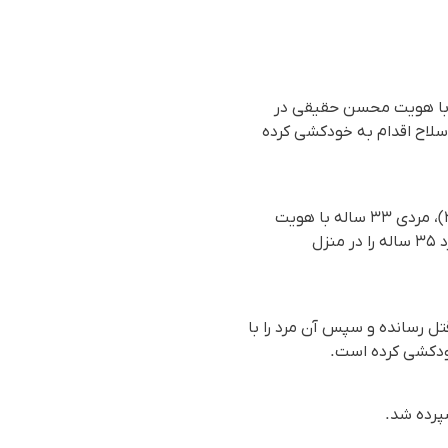
دی با هویت محسن حقیقی در
 سلاح اقدام به خودکشی کرده
بر اساس گزارش رسیده به سازمان حقوق بشری هه‌نگاو، شامگاه جمعه ٧ آذر ماه ۱۴۰۴(٢٨ نوامبر ٢٠٢۵)، مردی ۳۳ ساله با هویت
محسن حقیقی با استفاده از اسلحە کلت کمری، همسر ۳۰ ساله خود با هویت فاطمە کارپرداز، و یک مرد ۳۵ ساله را در منزل
ل رسانده و سپس آن مرد را با
خودکشی کردە است.
پرده شد.