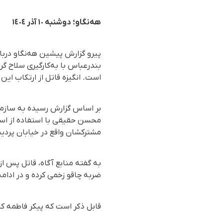
هەنگاو؛ دوشنبە ١٠ آذر ١٤٠٤
پیرو گزارش پیشین هه‌نگاو دربا
بندرعباس با بەکارگیری سلاح گر
است. انگیزه قاتل از ارتکاب ای
مشترکشان واقع در خیابان پردیس ۳ بندرعباس به قتل ر
به گفته منابع آگاه، قاتل پس 
ضربه چاقو زخمی کرده و در ادام
قابل ذکر است کە پیکر فاطمە کا