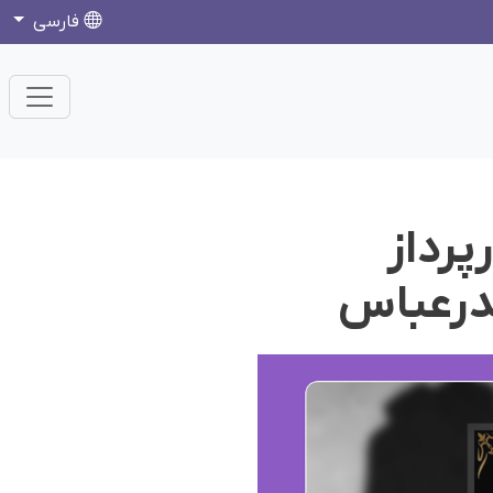
فارسی
پرداز
درعباس