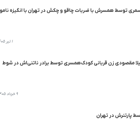
سمری توسط همسرش با ضربات چاقو و چکش در تهران با انگیزه نام
۱ تیر ۱۴۰۵، ۱۱:۵۲
یلا مقصودی زن قربانی کودک‌همسری توسط برادر ناتنی‌اش در شوط
۹ خرداد ۱۴۰۵، ۱۳:۴۱
ط پارتنرش در تهران