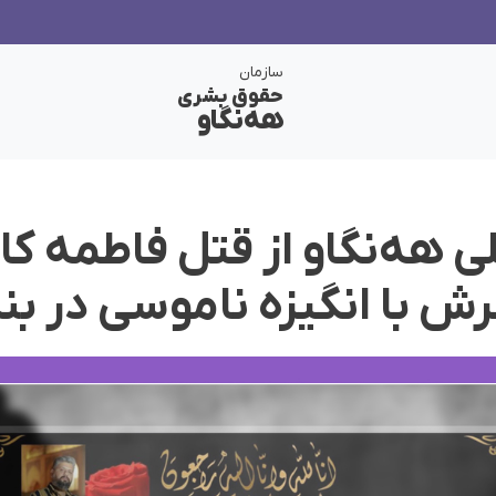
سازمان
حقوق بشری
هەنگاو
 هه‌نگاو از قتل فاطمە کار
 با انگیزە ناموسی در بن