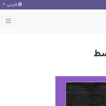
فارسی
سط