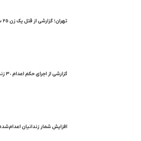
تهران؛ گزارشی از قتل یک زن ٢٥ سالە افغانستانی و سە فرزند خردسال وی
گزارشی از اجرای حکم اعدام ٣٠ زندانی از جملە یک زن در زندان‌های مختلف ایران
افزایش شمار زندانیان اعدام‌‌شده