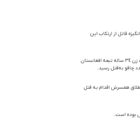
یزه قاتل از ارتکاب این
بر اساس گزارش رسیده به سازمان حقوق بشری هه‌نگاو، روز شنبە ٢٦ مهرماه ۱۴۰۴ (١٨ اکتبر ٢٠٢٥)، یک زن ٣٤ سالە تبعە افغانستان
د چاقو بەقتل رسید.
 طلاق همسرش اقدام به قتل
ش بوده است.