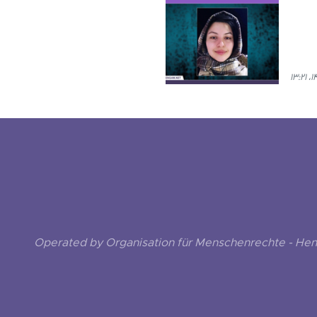
Operated by Organisation für Menschenrechte - He