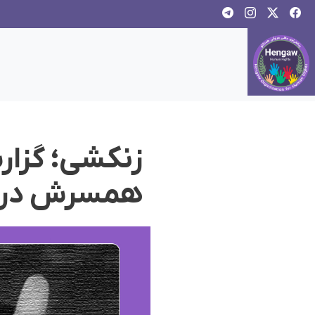
زنکشی؛ گزار
همسرش در 