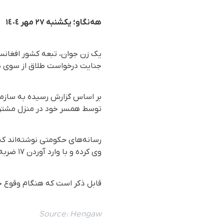
هەنگاو؛ یکشنبە ٢٧ مهر ١٤٠٤
یک زن جوان، تبعە کشور افغانست
جنایت درخواست طلاق از سوی
توسط همسر خود در منزل مشترکش
رسانه‌های حکومتی نوشته‌اند ک
وی کرده و با وارد آوردن ١٧ ضربە چاقو وی را بە قتل رساندە و سپس متواری شدە است.
قابل ذکر است که هنگام وقوع ج
Source:
Hengaw