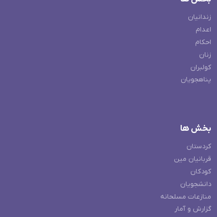
زندانیان
اعدام
احکام
زنان
کولبران
پناهجویان
بخش ها
کردستان
قربانیان مین
کودکان
دانشجویان
منازعات مسلحانه
گزارش و آمار