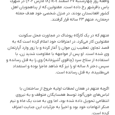
واقعه روز چهارشنبه ٢٧ اسفند ١٤٠٤ (١٨ مارس ٢٠٢) در شهرک
یاس باقرشهر رخ داده است. مقتولین که از پناهجویان اهل
کشور افغانستان بودند، در منزل شخصی خود هدف حمله
«رحمان»، متهم ۲۳ ساله قرار گرفتند.
متهم که در یک کارگاه پوشاک در مجاورت محل سکونت
مقتولین کار می‌کرد، در اعترافات خود اعلام کرده است که به
قصد تجاوز، تعقیب زن جوان را آغاز کرده و با زور وارد آپارتمان
وی شده است. او پس از مواجهه با مقاومت شدید زن، با
استفاده از سلاح سرد (چاقوی آشپزخانه) وی را به قتل رسانده و
سپس دختر ۸ ساله او را نیز که شاهد ماجرا بوده و استمداد
می‌طلبیده، به قتل رسانده است.
اگرچه متهم در همان لحظات اولیه خروج از ساختمان با
لباس‌های خون‌آلود توسط همسایگان متوقف و به نیروی
انتظامی تحویل داده شده بود، اما وی به مدت یک ماه و نیم
منکر اتهامات خود بود و اخیراً به جزئیات این جنایت اعتراف
کرده است.