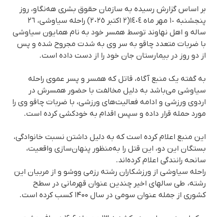
بر اساس گزارش رسیده به سازمان حقوق بشری هه‌نگاو، روز
پنجشنبە ١٠ مهر ماه ١٤٠٤(٢ اکتبر ٢٠٢٥) راحلە سیاوشی، ٢٦
سالە و اهل نهاوند توسط همسر خود بە نام همایون سیاوشی
با ضربات متعدد چاقو بە سر وی بە شدت مجروح شدە و پس
از دو روز در بیمارستان جان خود را از دست دادە است.
بە گفتە یک منبع آگاه، قاتل کە همسر و پسر عموی راحلە
سیاوشی می‌باشد به دلیل مخالفت با حضور همسرش در
اردوی ورزشی و ادامه فعالیت‌های ورزشی، با ضربات چاقو وی را
مورد حمله قرار داده و سپس اقدام به خودکشی کرده است.
این منبع اعلام کرده است که به دلیل داشتن نسبت خانوادگی،
بستگان این دو، این قتل را به‌منظور پنهان‌سازی واقعیت،
سانحه رانندگی اعلام کرده‌اند.
راحله سیاوشی از ورزشکاران رشته رزمی ووشو و از مربیان این
رشته، طی سالهای اخیر چندین عنوان قهرمانی در سطح
کشوری از جمله عنوان سومی در سال ۱۴۰۰ کسب کرده‌ است.