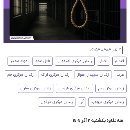
۲ آذر ۱۴۰۴، ۲۱:۵۴
اعدام
اخبار
زندان مرکزی اصفهان
قتل عمد
مواد مخدر
عرب
زندان سپیدار اهواز
زندان مرکزی اراک
زندان مرکزی قم
زندان مرکزی بم
زندان مرکزی قزوین
زندان مرکزی ساری
زندان مرکزی بروجرد
لُر
زندان مرکزی دزفول
هەنگاو؛ یکشنبە ٢ آذر ١٤٠٤