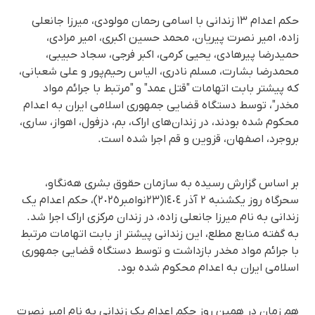
حکم اعدام ۱۳ زندانی با اسامی رحمان مولودی، میرزا جانعلی
زاده، امیر نصرت پیریان، محمد حسین اکبری، امیر مرادی،
حمیدرضا پیرهادی، یحیی کرمی، اکبر فرجی، سجاد حبیبی،
محمدرضا بشارت، مسلم نادری، الیاس رحیم‌پور و علی شعبانی،
کە پیشتر بابت اتهامات "قتل عمد" و "مرتبط با جرائم مواد
مخدر"، توسط دستگاه قضایی جمهوری اسلامی ایران به اعدام
محکوم شده بودند، در زندان‌های اراک، بم، دزفول، اهواز، ساری،
بروجرد، اصفهان، قزوین و قم اجرا شده است.
بر اساس گزارش رسیده به سازمان حقوق بشری هه‌نگاو،
سحرگاە روز یکشنبە ٢ آذر ١٤٠٤(٢٣نوامبر٢٠٢٥)، حکم اعدام یک
زندانی بە نام میرزا جانعلی زاده، در زندان مرکزی اراک اجرا شد.
بە گفتە منابع مطلع، این زندانی پیشتر از بابت اتهامات مرتبط
با جرائم مواد مخدر بازداشت و توسط دستگاه قضایی جمهوری
اسلامی ایران به اعدام محکوم شده بود.
هم زمان در همین روز حکم اعدام یک زندانی بە نام امیر نصرت